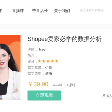
课
直播课
芒果店长
关于我们
Shopee卖家必学的数据分析
讲师：
Icey
简介：
评分：
教学难度：
小白
教学类型：
录播
￥39.90
￥129
/ 1课时
立即观看
6