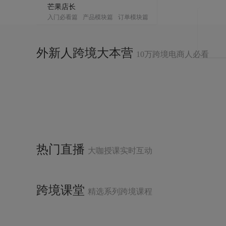
芒果店长
入门必看篇
产品模块篇
订单模块篇
客服模块篇
物流模块篇
仓储模块篇
采购模块篇
数据模块篇
其他常见问题篇
直播回放
外新人跨境大本营
10万跨境电商人必看
热门直播
大咖授课实时互动
跨境课堂
精选系列跨境课程