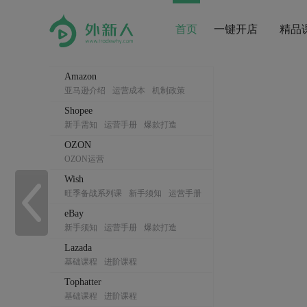
首页
一键开店
精品
Amazon
亚马逊介绍
运营成本
机制政策
开店准备
新店准备
选品分析
Shopee
刊登产品
站内广告
售后服务
新手需知
运营手册
爆款打造
亚马逊系列课
广告投放
直播回放
营销推广
Shopee系列课
OZON
OZON运营
Wish
旺季备战系列课
新手须知
运营手册
爆款打造
营销推广
eBay
新手须知
运营手册
爆款打造
营销推广
Lazada
基础课程
进阶课程
Tophatter
基础课程
进阶课程