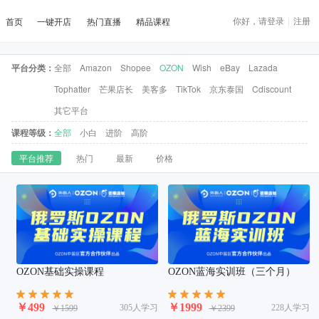
你好，请登录
|
注册
首页
一键开店
热门直播
精品课程
平台分类：
全部
Amazon
Shopee
OZON
Wish
eBay
Lazada
Tophatter
芒果店长
美客多
TikTok
京东泰国
Cdiscount
其它平台
课程等级：
全部
小白
进阶
高阶
平台推荐
热门
最新
价格
OZON基础实操课程
OZON蓝海实训班（三个月）
￥499
￥1999
305人学习
228人学习
￥1599
￥2399