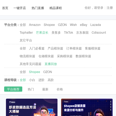
你好，请登录
|
注册
首页
一键开店
热门直播
精品课程
平台分类：
全部
Amazon
Shopee
OZON
Wish
eBay
Lazada
Tophatter
芒果店长
美客多
TikTok
京东泰国
Cdiscount
其它平台
全部
入门必看篇
产品模块篇
订单模块篇
客服模块篇
物流模块篇
仓储模块篇
采购模块篇
数据模块篇
其他常见问题篇
直播回放
全部
Shopee
OZON
课程等级：
全部
小白
进阶
高阶
平台推荐
热门
最新
价格