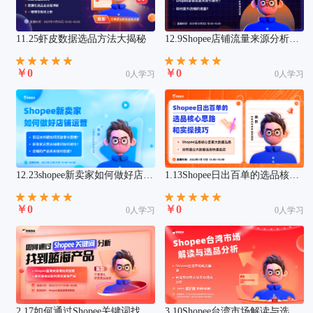
11.25虾皮数据选品方法大揭秘
12.9Shopee店铺流量来源分析与
提升
￥0
￥0
0人学习
0人学习
12.23shopee新卖家如何做好店铺
1.13Shopee日出百单的选品核心
运营
思路和实操技巧
￥0
￥0
0人学习
0人学习
2.17如何通过Shopee关键词找到
3.10Shopee台湾市场解读与选品