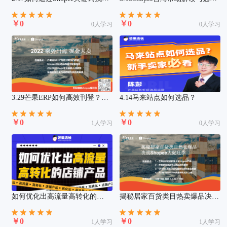
蓝海产品
分析
￥0
￥0
0人学习
0人学习
4.14马来站点如何选品？
3.29芒果ERP如何高效刊登？
shopee该如何选蓝海产品？
Shopee最新政策与热卖类目解读
￥0
￥0
0人学习
1人学习
如何优化出高流量高转化的
揭秘居家百货类目热卖爆品决战
Shopee店铺产品
Shopee大促旺季
￥0
￥0
1人学习
1人学习