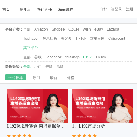
你好，请登录
|
注册
首页
一键开店
热门直播
精品课程
平台分类：
全部
Amazon
Shopee
OZON
Wish
eBay
Lazada
Tophatter
芒果店长
美客多
TikTok
京东泰国
Cdiscount
其它平台
全部
谷歌
Facebook
thisshop
L192
TikTok
课程等级：
全部
小白
进阶
高阶
平台推荐
热门
最新
价格
L192跨境新赛道 柬埔寨掘金攻
1、L192市场分析
略