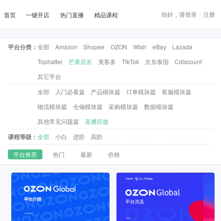
你好，请登录
|
注册
首页
一键开店
热门直播
精品课程
平台分类：
全部
Amazon
Shopee
OZON
Wish
eBay
Lazada
Tophatter
芒果店长
美客多
TikTok
京东泰国
Cdiscount
其它平台
全部
入门必看篇
产品模块篇
订单模块篇
客服模块篇
物流模块篇
仓储模块篇
采购模块篇
数据模块篇
其他常见问题篇
直播回放
课程等级：
全部
小白
进阶
高阶
平台推荐
热门
最新
价格