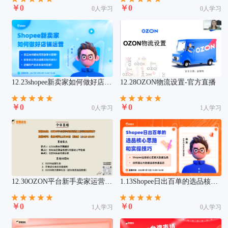
￥0
￥0
0人学习
0人学习
12.23shopee新卖家如何做好店铺
12.28OZON物流设置-官方直播
运营
￥0
￥0
0人学习
1人学习
12.30OZON平台新手卖家运营之
1.13Shopee日出百单的选品核心
前该做哪些事？
思路和实操技巧
￥0
￥0
1人学习
0人学习