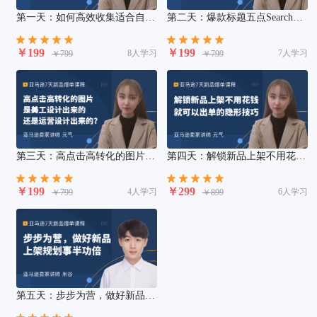
第一天：如何高效收集适合自己
第二天：爆款标题五点Search
的关键词库
Terms长描述该怎么写
￥199
￥199
8人学习
7人学习
￥799
￥799
第三天：高点击高转化的图片是
第四天：解锁新品上架不用花钱
美工设计出来的还是运营设计出
就可以出单的隐形技巧
来的？
￥199
￥299
4人学习
6人学习
￥799
￥899
第五天：步步为营，做好新品上
架规划事半功倍