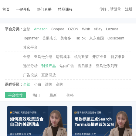
你好，请登录
|
注册
首页
一键开店
热门直播
精品课程
平台分类：
全部
Amazon
Shopee
OZON
Wish
eBay
Lazada
Tophatter
芒果店长
美客多
TikTok
京东泰国
Cdiscount
其它平台
全部
亚马逊介绍
运营成本
机制政策
开店准备
新店准备
选品分析
刊登产品
站内广告
售后服务
亚马逊系列课
广告投放
直播回放
课程等级：
全部
小白
进阶
高阶
平台推荐
热门
最新
价格