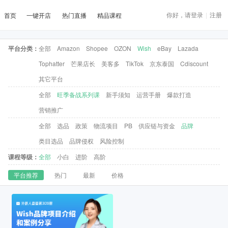
你好，请登录
|
注册
首页
一键开店
热门直播
精品课程
平台分类：
全部
Amazon
Shopee
OZON
Wish
eBay
Lazada
Tophatter
芒果店长
美客多
TikTok
京东泰国
Cdiscount
其它平台
全部
旺季备战系列课
新手须知
运营手册
爆款打造
营销推广
全部
选品
政策
物流项目
PB
供应链与资金
品牌
类目选品
品牌侵权
风险控制
课程等级：
全部
小白
进阶
高阶
平台推荐
热门
最新
价格