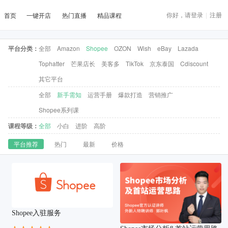
你好，请登录
|
注册
首页
一键开店
热门直播
精品课程
平台分类：
全部
Amazon
Shopee
OZON
Wish
eBay
Lazada
Tophatter
芒果店长
美客多
TikTok
京东泰国
Cdiscount
其它平台
全部
新手需知
运营手册
爆款打造
营销推广
Shopee系列课
课程等级：
全部
小白
进阶
高阶
平台推荐
热门
最新
价格
Shopee入驻服务