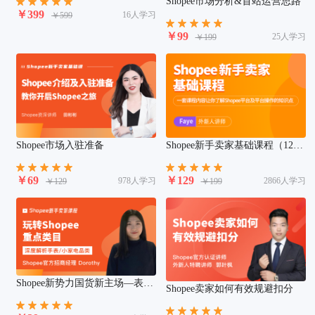
Shopee市场分析&首站运营思路
￥399
16人学习
￥599
￥99
25人学习
￥199
Shopee市场入驻准备
Shopee新手卖家基础课程（12
节）
￥69
￥129
978人学习
2866人学习
￥129
￥199
Shopee新势力国货新主场—表类
Shopee卖家如何有效规避扣分
推荐