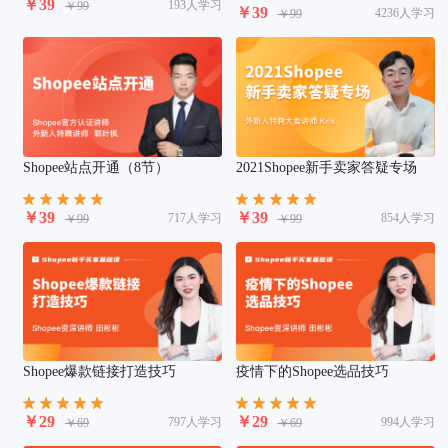
￥39
193人学习
￥99
￥39
4236人学习
￥99
Shopee站点开通（8节）
2021Shopee新手卖家答疑专场
￥39
￥39
717人学习
854人学习
￥99
￥99
Shopee爆款链接打造技巧
疫情下的Shopee选品技巧
￥29
￥29
797人学习
994人学习
￥69
￥69